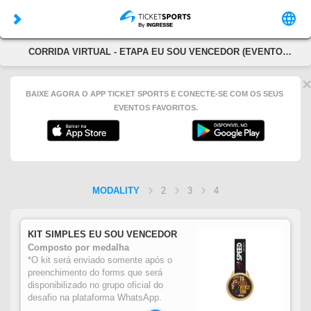
CORRIDA VIRTUAL - ETAPA EU SOU VENCEDOR (EVENTO
VIRTUAL)
BAIXE AGORA O APP TICKET SPORTS E CONECTE-SE COM OS SEUS
EVENTOS FAVORITOS.
MODALITY
2
3
4
KIT SIMPLES EU SOU VENCEDOR
Composto por medalha
*O kit será enviado somente após o
preenchimento do forms que será
disponibilizado no grupo oficial do
desafio na plataforma WhatsApp.