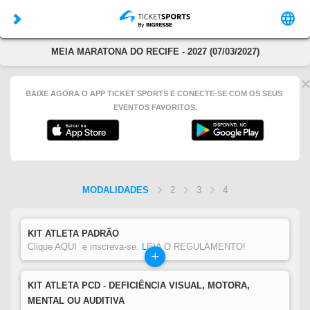
MEIA MARATONA DO RECIFE - 2027 (07/03/2027)
BAIXE AGORA O APP TICKET SPORTS E CONECTE-SE COM OS SEUS
EVENTOS FAVORITOS.
MODALIDADES
2
3
4
KIT ATLETA PADRÃO
Clique AQUI e inscreva-se.
L
EIA O REGULAMENTO!
+
KIT ATLETA PCD - DEFICIÊNCIA VISUAL, MOTORA,
MENTAL OU AUDITIVA