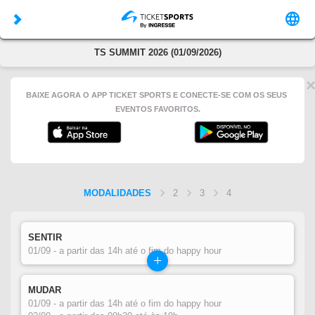
TS SUMMIT 2026 (01/09/2026)
BAIXE AGORA O APP TICKET SPORTS E CONECTE-SE COM OS SEUS
EVENTOS FAVORITOS.
MODALIDADES
2
3
4
SENTIR
01/09 - a partir das 14h até o fim do happy hour
+
MUDAR
01/09 - a partir das 14h até o fim do happy hour