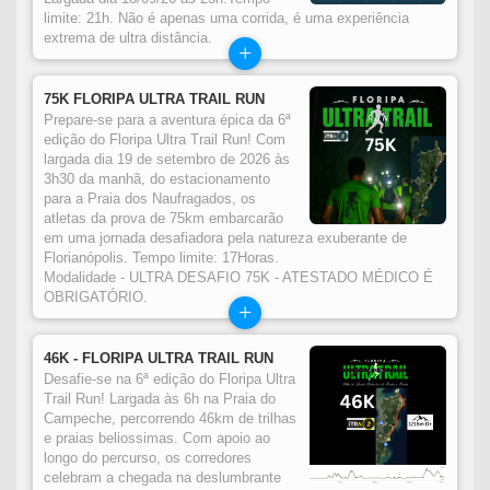
limite: 21h. Não é apenas uma corrida, é uma experiência
extrema de ultra distância.
+
75K FLORIPA ULTRA TRAIL RUN
Prepare-se para a aventura épica da 6ª
edição do Floripa Ultra Trail Run! Com
largada dia 19 de setembro de 2026 às
3h30 da manhã, do estacionamento
para a Praia dos Naufragados, os
atletas da prova de 75km embarcarão
em uma jornada desafiadora pela natureza exuberante de
Florianópolis. Tempo limite: 17Horas.
Modalidade - ULTRA DESAFIO 75K - ATESTADO MÉDICO É
OBRIGATÓRIO.
+
46K - FLORIPA ULTRA TRAIL RUN
Desafie-se na 6ª edição do Floripa Ultra
Trail Run! Largada às 6h na Praia do
Campeche, percorrendo 46km de trilhas
e praias beliossimas. Com apoio ao
longo do percurso, os corredores
celebram a chegada na deslumbrante