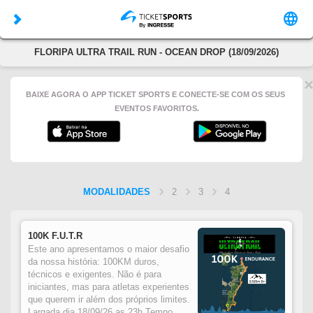
FLORIPA ULTRA TRAIL RUN - OCEAN DROP (18/09/2026)
BAIXE AGORA O APP TICKET SPORTS E CONECTE-SE COM OS SEUS
EVENTOS FAVORITOS.
MODALIDADES
2
3
4
100K F.U.T.R
Este ano apresentamos o maior desafio
da nossa história: 100KM duros,
técnicos e exigentes. Não é para
iniciantes, mas para atletas experientes
que querem ir além dos próprios limites.
Largada dia 18/09/26 as 23h.Tempo